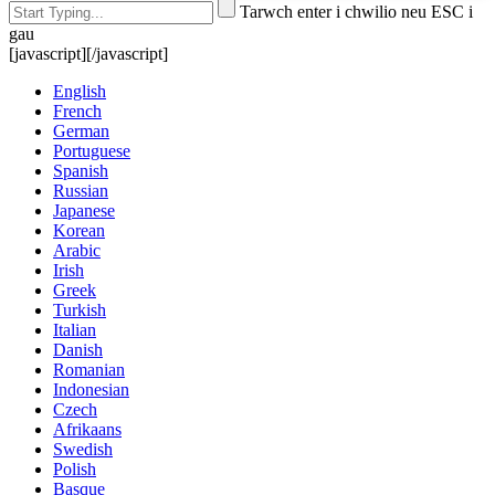
Tarwch enter i chwilio neu ESC i
gau
[javascript]
[/javascript]
English
French
German
Portuguese
Spanish
Russian
Japanese
Korean
Arabic
Irish
Greek
Turkish
Italian
Danish
Romanian
Indonesian
Czech
Afrikaans
Swedish
Polish
Basque