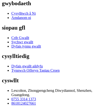
gwybodaeth
Cysylltwch â Ni
Amdanom ni
siopau gfl
Crib Gwallt
Sychwr gwallt
Dyfais tynnu gwallt
cysylltiedig
Dyfais gwallt aildyfu
Tynnwch Offeryn Tagiau Croen
cyswllt
Lescolton, Zhongpengcheng Diwydiannol, Shenzhen,
Guangdong.
0755 3314 1373
8618124027661