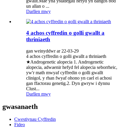
gwallt.Mae yna ystadegau hefyd yn dangos bod
un allan o ...
Darllen mwy
4 achos cyffredin o golli gwallt a
thriniaeth
gan weinyddwr ar 22-03-29
4 achos cyffredin o golli gwallt a thriniaeth
★Androgenetic alopecia 1. Androgenetic
alopecia, adwaenir hefyd fel alopecia seborrheic,
yw'r math mwyaf cyffredin o golli gwallt
clinigol, y rhan fwyaf ohono yn cael ei achosi
gan ffactorau genetig.2. Dyn gwryw i dynnu
Clust...
Darllen mwy
gwasanaeth
Cwestiynau Cyffredin
Fideo