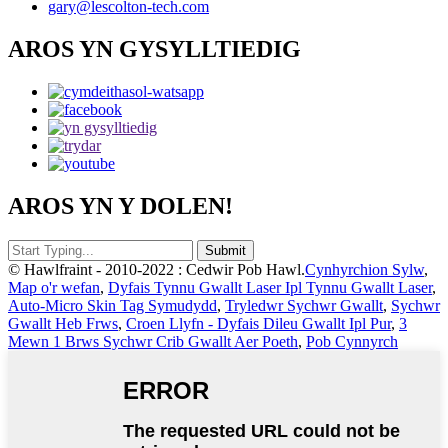
gary@lescolton-tech.com
AROS YN GYSYLLTIEDIG
AROS YN Y DOLEN!
© Hawlfraint - 2010-2022 : Cedwir Pob Hawl.
Cynhyrchion Sylw
,
Map o'r wefan
,
Dyfais Tynnu Gwallt Laser Ipl Tynnu Gwallt Laser
,
Auto-Micro Skin Tag Symudydd
,
Tryledwr Sychwr Gwallt
,
Sychwr
Gwallt Heb Frws
,
Croen Llyfn - Dyfais Dileu Gwallt Ipl Pur
,
3
Mewn 1 Brws Sychwr Crib Gwallt Aer Poeth
,
Pob Cynnyrch