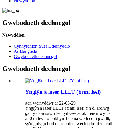
Newyddion
Gwybodaeth dechnegol
Newyddion
Cynhyrchion-Sut i Ddefnyddio
Arddangosfa
Gwybodaeth dechnegol
Gwybodaeth dechnegol
Ynglŷn â laser LLLT (Ynni Isel)
gan weinyddwr ar 22-03-29
Ynglŷn â laser LLLT (Ynni Isel) Yn ôl arolwg
gan y Comisiwn Iechyd Gwladol, mae mwy na
250 miliwn o bobl yn Tsieina wedi colli gwallt,
sy'n golygu bod un o bob chwech o bobl yn colli