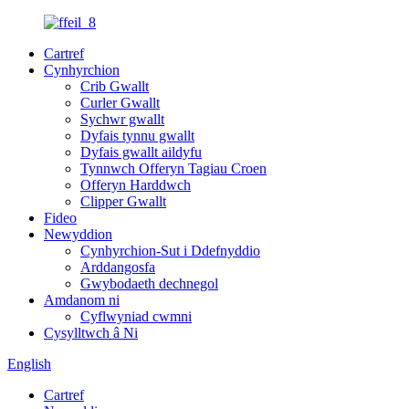
Cartref
Cynhyrchion
Crib Gwallt
Curler Gwallt
Sychwr gwallt
Dyfais tynnu gwallt
Dyfais gwallt aildyfu
Tynnwch Offeryn Tagiau Croen
Offeryn Harddwch
Clipper Gwallt
Fideo
Newyddion
Cynhyrchion-Sut i Ddefnyddio
Arddangosfa
Gwybodaeth dechnegol
Amdanom ni
Cyflwyniad cwmni
Cysylltwch â Ni
English
Cartref