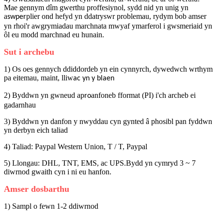
Mae gennym dîm gwerthu proffesiynol, sydd nid yn unig yn
a
plier ond hefyd yn ddatryswr problemau, rydym bob amser
swper
yn rhoi'r awgrymiadau marchnata mwyaf ymarferol i gwsmeriaid yn
ôl eu modd marchnad eu hunain.
Sut i archebu
1) Os oes gennych ddiddordeb yn ein cynnyrch, dywedwch wrthym
pa eitemau, maint, lliw
ac yn y blaen
2) Byddwn yn gwneud ap
anfoneb fformat (PI) i'ch archeb ei
ro
gadarnhau
3) Byddwn yn danfon y nwyddau cyn gynted â phosibl pan fyddwn
yn derbyn eich taliad
4) Taliad: Paypal Western Union, T / T, Paypal
5) Llongau: DHL, TNT, EMS, ac UPS.Bydd yn cymryd 3 ~ 7
diwrnod gwaith cyn i ni eu hanfon.
Amser dosbarthu
1) Sampl o fewn 1-2 ddiwrnod