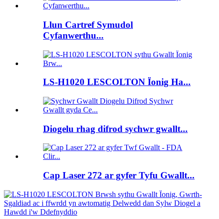
Llun Cartref Symudol
Cyfanwerthu...
LS-H1020 LESCOLTON Ïonig Ha...
Diogelu rhag difrod sychwr gwallt...
Cap Laser 272 ar gyfer Tyfu Gwallt...