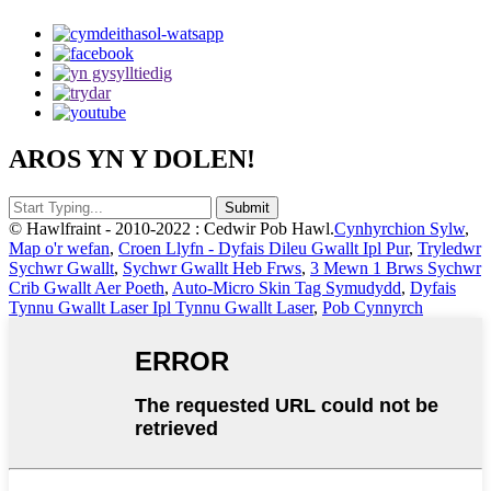
AROS YN Y DOLEN!
© Hawlfraint - 2010-2022 : Cedwir Pob Hawl.
Cynhyrchion Sylw
,
Map o'r wefan
,
Croen Llyfn - Dyfais Dileu Gwallt Ipl Pur
,
Tryledwr
Sychwr Gwallt
,
Sychwr Gwallt Heb Frws
,
3 Mewn 1 Brws Sychwr
Crib Gwallt Aer Poeth
,
Auto-Micro Skin Tag Symudydd
,
Dyfais
Tynnu Gwallt Laser Ipl Tynnu Gwallt Laser
,
Pob Cynnyrch