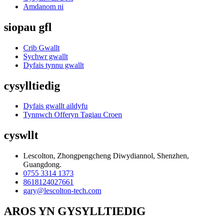
Amdanom ni
siopau gfl
Crib Gwallt
Sychwr gwallt
Dyfais tynnu gwallt
cysylltiedig
Dyfais gwallt aildyfu
Tynnwch Offeryn Tagiau Croen
cyswllt
Lescolton, Zhongpengcheng Diwydiannol, Shenzhen,
Guangdong.
0755 3314 1373
8618124027661
gary@lescolton-tech.com
AROS YN GYSYLLTIEDIG