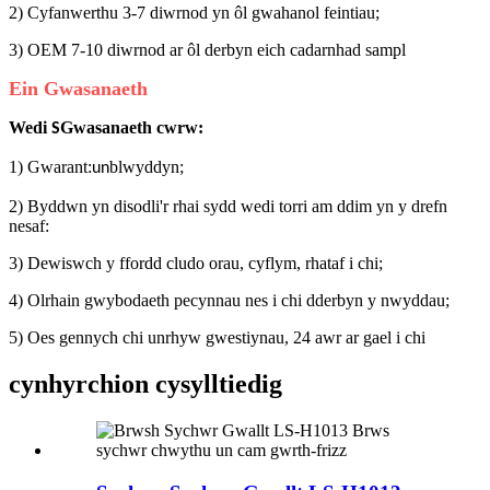
2) Cyfanwerthu 3-7 diwrnod yn ôl gwahanol feintiau;
3) OEM 7-10 diwrnod ar ôl derbyn eich cadarnhad sampl
Ein Gwasanaeth
Wedi
Gwasanaeth cwrw:
S
1) Gwarant:
blwyddyn;
un
2) Byddwn yn disodli'r rhai sydd wedi torri am ddim yn y drefn
nesaf:
3) Dewiswch y ffordd cludo orau, cyflym, rhataf i chi;
4) Olrhain gwybodaeth pecynnau nes i chi dderbyn y nwyddau;
5) Oes gennych chi unrhyw gwestiynau, 24 awr ar gael i chi
cynhyrchion cysylltiedig