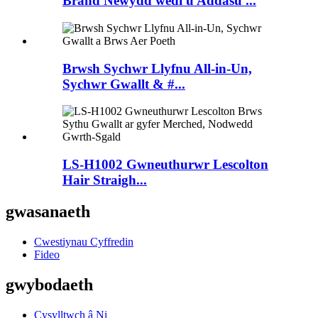
Brand Newydd wedi'u Addasu ...
Brwsh Sychwr Llyfnu All-in-Un,
Sychwr Gwallt & #...
LS-H1002 Gwneuthurwr Lescolton
Hair Straigh...
gwasanaeth
Cwestiynau Cyffredin
Fideo
gwybodaeth
Cysylltwch â Ni