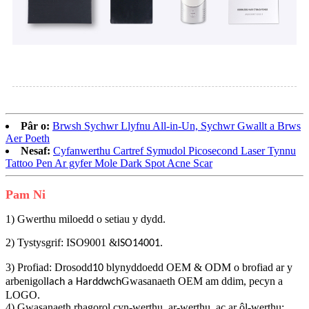
Pâr o:
Brwsh Sychwr Llyfnu All-in-Un, Sychwr Gwallt a Brws
Aer Poeth
Nesaf:
Cyfanwerthu Cartref Symudol Picosecond Laser Tynnu
Tattoo Pen Ar gyfer Mole Dark Spot Acne Scar
Pam Ni
1) Gwerthu miloedd o setiau y dydd.
2) Tystysgrif: ISO9001 &
.
ISO14001
3) Profiad: Drosodd
blynyddoedd OEM & ODM o brofiad ar y
10
arbenigol
Gwasanaeth OEM am ddim, pecyn a
Iach a Harddwch
LOGO.
4) Gwasanaeth rhagorol cyn-werthu, ar-werthu, ac ar ôl-werthu: