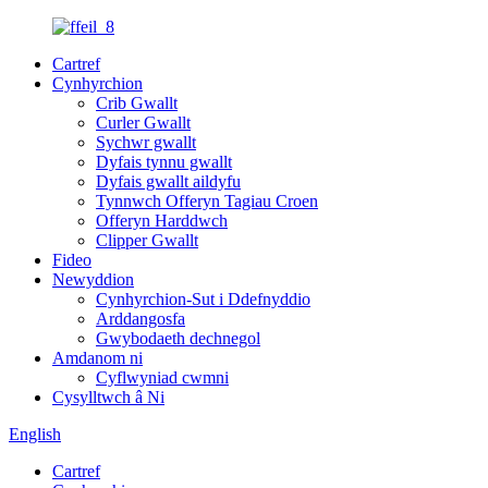
Cartref
Cynhyrchion
Crib Gwallt
Curler Gwallt
Sychwr gwallt
Dyfais tynnu gwallt
Dyfais gwallt aildyfu
Tynnwch Offeryn Tagiau Croen
Offeryn Harddwch
Clipper Gwallt
Fideo
Newyddion
Cynhyrchion-Sut i Ddefnyddio
Arddangosfa
Gwybodaeth dechnegol
Amdanom ni
Cyflwyniad cwmni
Cysylltwch â Ni
English
Cartref